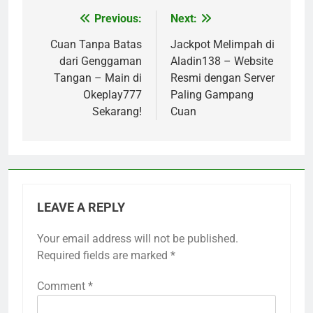
Previous:
Next:
Post
navigation
Cuan Tanpa Batas
Jackpot Melimpah di
dari Genggaman
Aladin138 – Website
Tangan – Main di
Resmi dengan Server
Okeplay777
Paling Gampang
Sekarang!
Cuan
LEAVE A REPLY
Your email address will not be published.
Required fields are marked
*
Comment
*