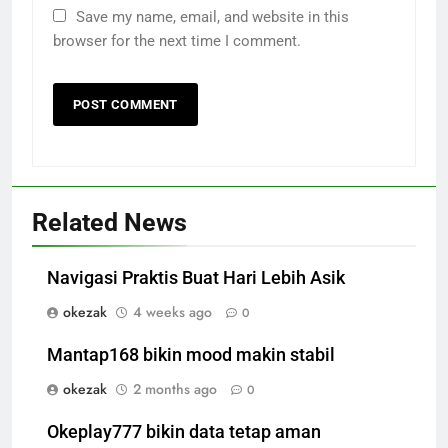
Save my name, email, and website in this
browser for the next time I comment.
Related News
Navigasi Praktis Buat Hari Lebih Asik
okezak
4 weeks ago
0
Mantap168 bikin mood makin stabil
okezak
2 months ago
0
Okeplay777 bikin data tetap aman