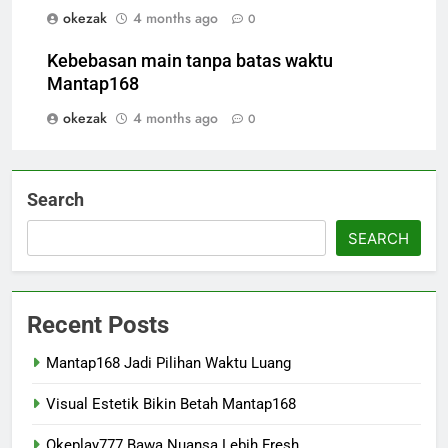
okezak
4 months ago
0
Kebebasan main tanpa batas waktu
Mantap168
okezak
4 months ago
0
Search
SEARCH
Recent Posts
Mantap168 Jadi Pilihan Waktu Luang
Visual Estetik Bikin Betah Mantap168
Okeplay777 Bawa Nuansa Lebih Fresh