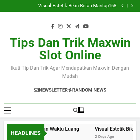
Mantap168 Jadi Pilihan Waktu Luang
Skip
Visual Estetik Bikin Betah Mantap168
to
Okeplay777 Bawa Nuansa Lebih Fresh
Antarmuka Minimalis Favorit Aladin138
content
Mantap168 Jadi Pilihan Waktu Luang
Visual Estetik Bikin Betah Mantap168
Okeplay777 Bawa Nuansa Lebih Fresh
Tips Dan Trik Maxwin
Antarmuka Minimalis Favorit Aladin138
Slot Online
Ikuti Tip Dan Trik Agar Mendapatkan Maxwin Dengan
Mudah
NEWSLETTER
RANDOM NEWS
tap168 Jadi Pilihan Waktu Luang
Visual Estetik Bikin 
HEADLINES
ours Ago
2 Days Ago