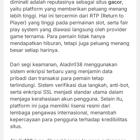
diminati adalah reputasinya sebagai situs
gacor
,
yaitu platform yang memberikan peluang menang
lebih tinggi. Hal ini tercermin dari RTP (Return to
Player) yang tinggi pada permainan slot, serta fair
play system yang diawasi langsung oleh provider
game ternama. Para pemain tidak hanya
mendapatkan hiburan, tetapi juga peluang menang
besar setiap harinya.
Dari segi keamanan, Aladin138 menggunakan
sistem enkripsi terbaru yang menjamin data
pribadi dan transaksi para pemain tetap
terlindungi. Sistem verifikasi dua langkah, anti-bot,
serta enkripsi SSL menjadi standar utama dalam
menjaga kerahasiaan akun pengguna. Selain itu,
platform ini juga memiliki lisensi resmi dari
lembaga pengawas internasional, menambah
kepercayaan para pengguna terhadap kredibilitas
situs.