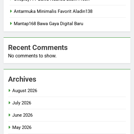
Antarmuka Minimalis Favorit Aladin138
Mantap168 Bawa Gaya Digital Baru
Recent Comments
No comments to show.
Archives
August 2026
July 2026
June 2026
May 2026