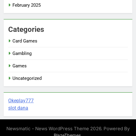
February 2025
Categories
Card Games
Gambling
Games
Uncategorized
Okeplay777
slot dana
Newsmatic - News WordPress Theme 2026. Powered By
.
BlazeThemes