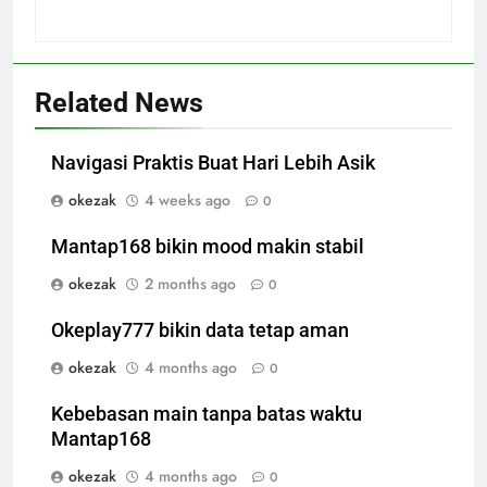
Related News
Navigasi Praktis Buat Hari Lebih Asik
okezak
4 weeks ago
0
Mantap168 bikin mood makin stabil
okezak
2 months ago
0
Okeplay777 bikin data tetap aman
okezak
4 months ago
0
Kebebasan main tanpa batas waktu
Mantap168
okezak
4 months ago
0