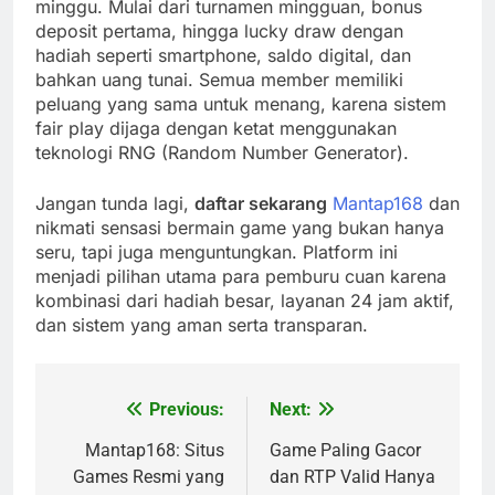
minggu. Mulai dari turnamen mingguan, bonus
deposit pertama, hingga lucky draw dengan
hadiah seperti smartphone, saldo digital, dan
bahkan uang tunai. Semua member memiliki
peluang yang sama untuk menang, karena sistem
fair play dijaga dengan ketat menggunakan
teknologi RNG (Random Number Generator).
Jangan tunda lagi,
daftar sekarang
Mantap168
dan
nikmati sensasi bermain game yang bukan hanya
seru, tapi juga menguntungkan. Platform ini
menjadi pilihan utama para pemburu cuan karena
kombinasi dari hadiah besar, layanan 24 jam aktif,
dan sistem yang aman serta transparan.
Previous:
Next:
Post
navigation
Mantap168: Situs
Game Paling Gacor
Games Resmi yang
dan RTP Valid Hanya