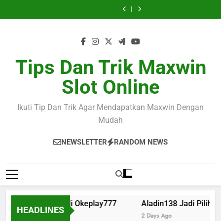
Bikin
Berkumpul
Pilihan
Pilihan
Bikin
Berkumpul
Pilihan
Jadi
Estetik
Skip
Betah
di
Generasi
Waktu
Betah
di
Generasi
Pilihan
Bikin
to
Mantap168
Okeplay777
Kekinian
Luang
Mantap168
Okeplay777
Kekinian
Waktu
Betah
Luang
Mantap168
content
Tips Dan Trik Maxwin
Slot Online
Ikuti Tip Dan Trik Agar Mendapatkan Maxwin Dengan
Mudah
NEWSLETTER
RANDOM NEWS
eren Berkumpul di Okeplay777
Aladin138 Jadi Pilihan 
HEADLINES
o
2 Days Ago