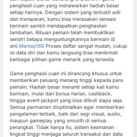
penghasil cuan yang menawarkan hadiah besar
setiap harinya. Dengan sistem yang terbukti adil
dan transparan, kamu bisa merasakan sensasi
bermain sambil mendapatkan penghasilan
tambahan. Ribuan pemain telah membuktikan
sendiri betapa menguntungkannya bermain di
sini.
Mantap168
Proses daftar sangat mudah, cukup
isi data diri dan kamu langsung bisa menikmati
berbagai pilihan game menarik yang tersedia.
Game penghasil cuan ini dirancang khusus untuk
memberikan peluang menang tinggi kepada para
pemain. Hadiah besar menanti setiap kali kamu
bermain, mulai dari bonus harian, cashback,
hingga event jackpot yang bisa diikuti siapa saja.
Semua permainan dioptimalkan agar memberikan
pengalaman terbaik, baik dari segi visual, audio,
maupun gameplay yang smooth di semua
perangkat. Tidak hanya itu, sistem keamanan
tingkat tinggi menjaga seluruh transaksi dan data