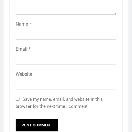
Name
*
Email
*
Website
Save my name, email, and website in this
browser for the next time I comment.