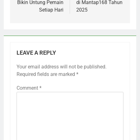
Bikin Untung Pemain
di Mantap168 Tahun
Setiap Hari
2025
LEAVE A REPLY
Your email address will not be published.
Required fields are marked
*
Comment
*