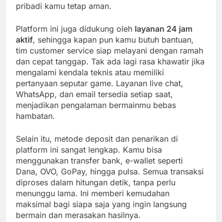
pribadi kamu tetap aman.
Platform ini juga didukung oleh
layanan 24 jam
aktif
, sehingga kapan pun kamu butuh bantuan,
tim customer service siap melayani dengan ramah
dan cepat tanggap. Tak ada lagi rasa khawatir jika
mengalami kendala teknis atau memiliki
pertanyaan seputar game. Layanan live chat,
WhatsApp, dan email tersedia setiap saat,
menjadikan pengalaman bermainmu bebas
hambatan.
Selain itu, metode deposit dan penarikan di
platform ini sangat lengkap. Kamu bisa
menggunakan transfer bank, e-wallet seperti
Dana, OVO, GoPay, hingga pulsa. Semua transaksi
diproses dalam hitungan detik, tanpa perlu
menunggu lama. Ini memberi kemudahan
maksimal bagi siapa saja yang ingin langsung
bermain dan merasakan hasilnya.