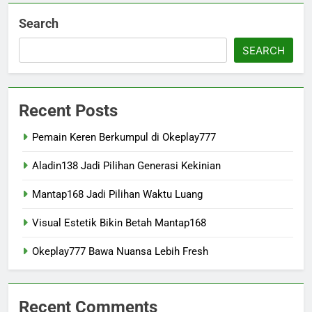
Search
SEARCH
Recent Posts
Pemain Keren Berkumpul di Okeplay777
Aladin138 Jadi Pilihan Generasi Kekinian
Mantap168 Jadi Pilihan Waktu Luang
Visual Estetik Bikin Betah Mantap168
Okeplay777 Bawa Nuansa Lebih Fresh
Recent Comments