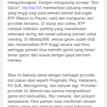
menguntungkan. Dengan mengusung konsep “Slot
Gacor”,
Mantap168
memberikan peluang menang
yang tinggi bagi para pemain berkat dukungan
RTP (Return to Player) valid dan transparan dari
provider ternama. Di dunia slot online, RTP
menjadi indikator penting yang menentukan
seberapa sering dan besar peluang pemain untuk
menang. Di Mantap168, semua game sudah diuji
dan menampilkan RTP tinggi secara real-time,
sehingga pemain bisa memilih game yang benar-
benar gacor dan sesuai dengan gaya bermain
mereka.
Situs ini bekerja sama dengan berbagai provider
slot papan atas seperti Pragmatic Play, Habanero,
PG Soft, Microgaming, dan banyak lagi. Provider-
provider ini dikenal luas karena menghadirkan
game slot berkualitas, fitur menarik, dan jackpot
sensasional. Para pemain bisa menikmati ratusan
pilihan game slot dengan tema yang bervariasi,