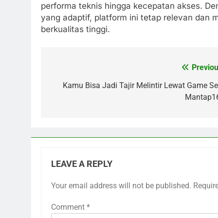
performa teknis hingga kecepatan akses. Den
yang adaptif, platform ini tetap relevan dan
berkualitas tinggi.
Previou
Post
navigation
Kamu Bisa Jadi Tajir Melintir Lewat Game Se
Mantap1
LEAVE A REPLY
Your email address will not be published.
Requir
Comment
*