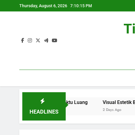
Skip
Thursday, August 6, 2026
7:10:16 PM
to
content
T
p168 Jadi Pilihan Waktu Luang
Visual Estetik Bikin Be
go
2 Days Ago
HEADLINES