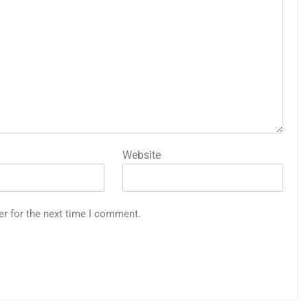
Website
er for the next time I comment.