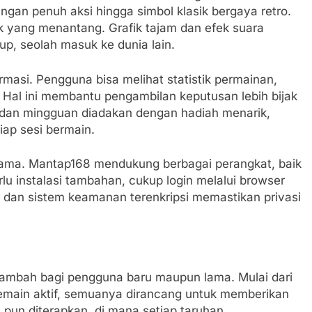
ngan penuh aksi hingga simbol klasik bergaya retro.
ik yang menantang. Grafik tajam dan efek suara
p, seolah masuk ke dunia lain.
ormasi. Pengguna bisa melihat statistik permainan,
. Hal ini membantu pengambilan keputusan lebih bijak
n dan mingguan diadakan dengan hadiah menarik,
ap sesi bermain.
tama. Mantap168 mendukung berbagai perangkat, baik
lu instalasi tambahan, cukup login melalui browser
il dan sistem keamanan terenkripsi memastikan privasi
 tambah bagi pengguna baru maupun lama. Mulai dari
emain aktif, semuanya dirancang untuk memberikan
pun diterapkan, di mana setiap taruhan