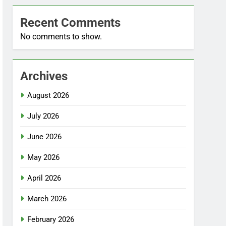
Recent Comments
No comments to show.
Archives
August 2026
July 2026
June 2026
May 2026
April 2026
March 2026
February 2026