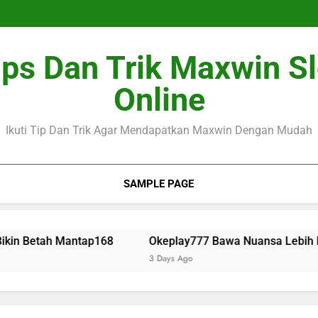
ips Dan Trik Maxwin Sl
Online
Ikuti Tip Dan Trik Agar Mendapatkan Maxwin Dengan Mudah
SAMPLE PAGE
tah Mantap168
Okeplay777 Bawa Nuansa Lebih Fresh
3 Days Ago