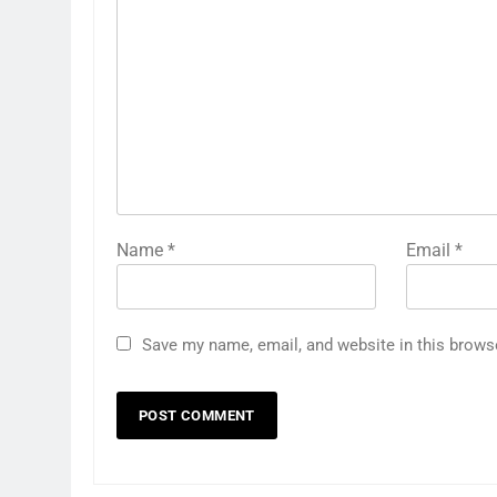
Name
*
Email
*
Save my name, email, and website in this brows