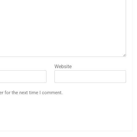
Website
er for the next time I comment.