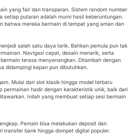
ain yang fair dan transparan. Sistem random number
setiap putaran adalah murni hasil keberuntungan.
in bahwa mereka bermain di tempat yang aman dan
njadi salah satu daya tarik. Bahkan pemula pun tak
ermainan. Navigasi cepat, desain menarik, serta
si bermain terasa menyenangkan. Ditambah dengan
sa didampingi kapan pun dibutuhkan.
m. Mulai dari slot klasik hingga model terbaru
ap permainan hadir dengan karakteristik unik, baik dari
ditawarkan. Inilah yang membuat setiap sesi bermain
t lengkap. Pemain bisa melakukan deposit dan
 transfer bank hingga dompet digital populer.