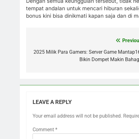
Dengan semua keunggulan tersebut, tidak h
tempat andalan untuk mencari hiburan sekali
bonus kini bisa dinikmati kapan saja dan di 
Previou
Post
navigation
2025 Milik Para Gamers: Server Game Mantap1
Bikin Dompet Makin Bahag
LEAVE A REPLY
Your email address will not be published.
Requir
Comment
*