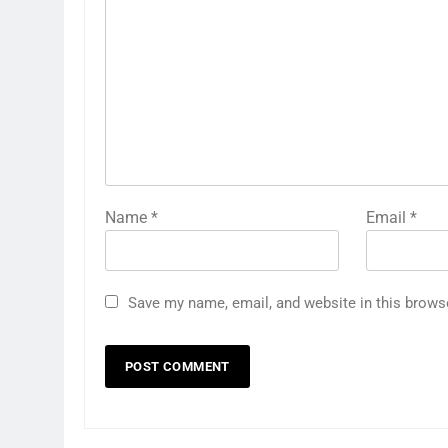
Name
*
Email
*
Save my name, email, and website in this brows