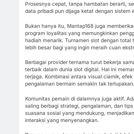
Prosesnya cepat, tanpa hambatan berarti, 
data pribadi pun dijaga ketat dengan sistem 
Bukan hanya itu, Mantap168 juga memberika
program loyalitas yang memungkinkan pen
hadiah menarik. Turnamen slot dengan total 
lebih besar bagi yang ingin meraih cuan ekstr
Berbagai provider ternama turut bekerja sama
terbaik dalam dunia slot digital. Hal ini me
terjaga. Kombinasi antara visual ciamik, efek
pengalaman bermain semakin tak terlupakan
Komunitas pemain di dalamnya juga aktif. A
saling berbagi strategi, pengalaman, dan ti
suasana sosial yang mendukung, menjadikan b
interaksi yang menyenangkan.