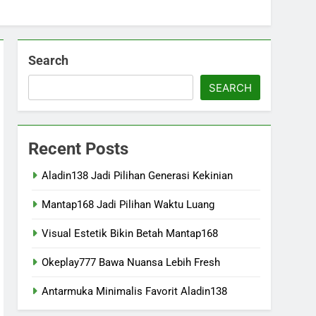
Search
SEARCH
Recent Posts
Aladin138 Jadi Pilihan Generasi Kekinian
Mantap168 Jadi Pilihan Waktu Luang
Visual Estetik Bikin Betah Mantap168
Okeplay777 Bawa Nuansa Lebih Fresh
Antarmuka Minimalis Favorit Aladin138