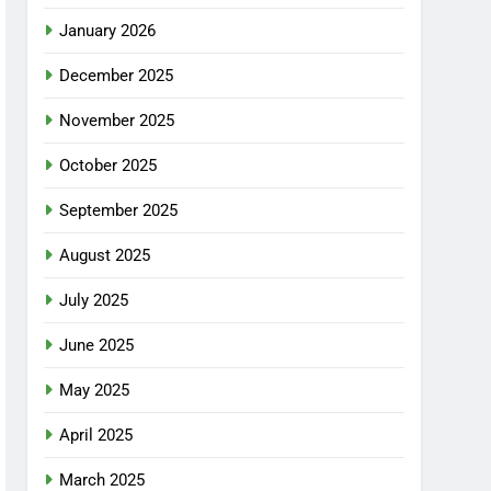
January 2026
December 2025
November 2025
October 2025
September 2025
August 2025
July 2025
June 2025
May 2025
April 2025
March 2025