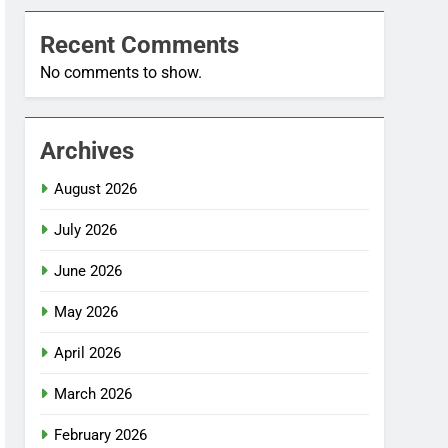
Recent Comments
No comments to show.
Archives
August 2026
July 2026
June 2026
May 2026
April 2026
March 2026
February 2026