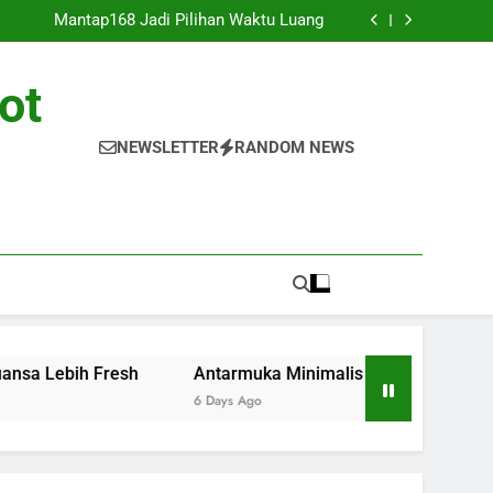
Aladin138 Jadi Pilihan Generasi Kekinian
Mantap168 Jadi Pilihan Waktu Luang
Visual Estetik Bikin Betah Mantap168
Okeplay777 Bawa Nuansa Lebih Fresh
Aladin138 Jadi Pilihan Generasi Kekinian
ot
Mantap168 Jadi Pilihan Waktu Luang
Visual Estetik Bikin Betah Mantap168
Okeplay777 Bawa Nuansa Lebih Fresh
NEWSLETTER
RANDOM NEWS
ih Fresh
Antarmuka Minimalis Favorit Aladin138
6 Days Ago