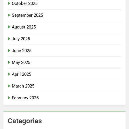
October 2025
September 2025
August 2025
July 2025
June 2025
May 2025
April 2025
March 2025
February 2025
Categories