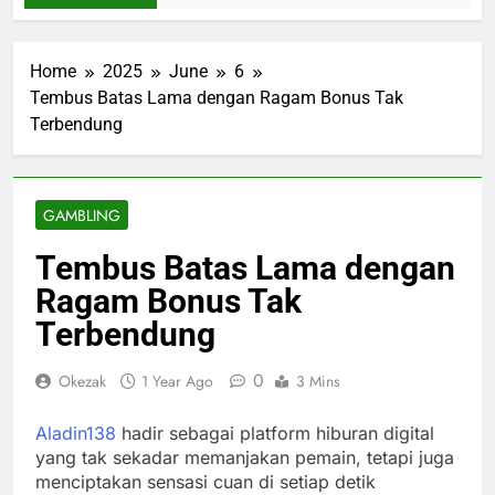
Home
2025
June
6
Tembus Batas Lama dengan Ragam Bonus Tak
Terbendung
GAMBLING
Tembus Batas Lama dengan
Ragam Bonus Tak
Terbendung
0
Okezak
1 Year Ago
3 Mins
Aladin138
hadir sebagai platform hiburan digital
yang tak sekadar memanjakan pemain, tetapi juga
menciptakan sensasi cuan di setiap detik