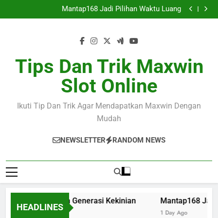
Aladin138 Jadi Pilihan Generasi Kekinian
Skip
Mantap168 Jadi Pilihan Waktu Luang
to
Visual Estetik Bikin Betah Mantap168
Okeplay777 Bawa Nuansa Lebih Fresh
content
Aladin138 Jadi Pilihan Generasi Kekinian
Mantap168 Jadi Pilihan Waktu Luang
Visual Estetik Bikin Betah Mantap168
Tips Dan Trik Maxwin
Okeplay777 Bawa Nuansa Lebih Fresh
Slot Online
Ikuti Tip Dan Trik Agar Mendapatkan Maxwin Dengan
Mudah
NEWSLETTER
RANDOM NEWS
in138 Jadi Pilihan Generasi Kekinian
Mantap168 Jadi P
HEADLINES
r Ago
1 Day Ago