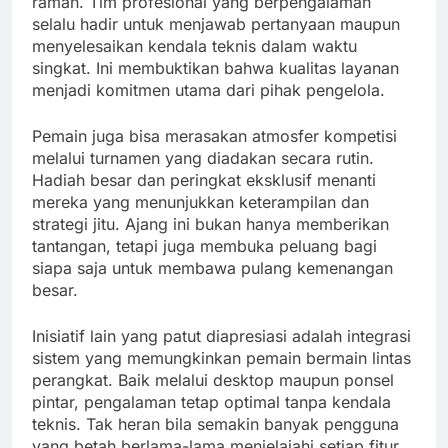
ramah. Tim profesional yang berpengalaman
selalu hadir untuk menjawab pertanyaan maupun
menyelesaikan kendala teknis dalam waktu
singkat. Ini membuktikan bahwa kualitas layanan
menjadi komitmen utama dari pihak pengelola.
Pemain juga bisa merasakan atmosfer kompetisi
melalui turnamen yang diadakan secara rutin.
Hadiah besar dan peringkat eksklusif menanti
mereka yang menunjukkan keterampilan dan
strategi jitu. Ajang ini bukan hanya memberikan
tantangan, tetapi juga membuka peluang bagi
siapa saja untuk membawa pulang kemenangan
besar.
Inisiatif lain yang patut diapresiasi adalah integrasi
sistem yang memungkinkan pemain bermain lintas
perangkat. Baik melalui desktop maupun ponsel
pintar, pengalaman tetap optimal tanpa kendala
teknis. Tak heran bila semakin banyak pengguna
yang betah berlama-lama menjelajahi setiap fitur