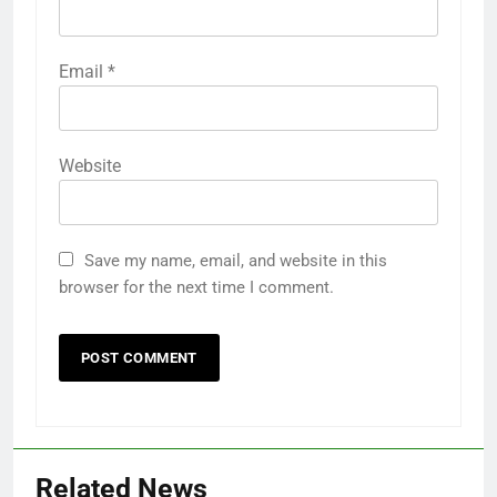
Email
*
Website
Save my name, email, and website in this
browser for the next time I comment.
Related News