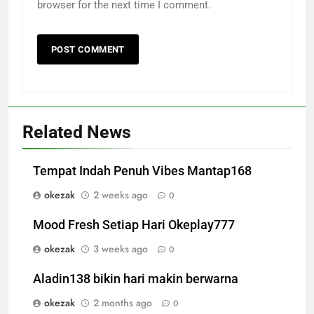
browser for the next time I comment.
Related News
Tempat Indah Penuh Vibes Mantap168
okezak
2 weeks ago
0
Mood Fresh Setiap Hari Okeplay777
okezak
3 weeks ago
0
Aladin138 bikin hari makin berwarna
okezak
2 months ago
0