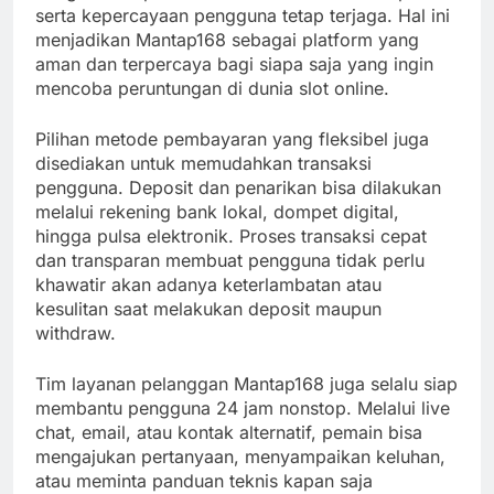
serta kepercayaan pengguna tetap terjaga. Hal ini
menjadikan Mantap168 sebagai platform yang
aman dan terpercaya bagi siapa saja yang ingin
mencoba peruntungan di dunia slot online.
Pilihan metode pembayaran yang fleksibel juga
disediakan untuk memudahkan transaksi
pengguna. Deposit dan penarikan bisa dilakukan
melalui rekening bank lokal, dompet digital,
hingga pulsa elektronik. Proses transaksi cepat
dan transparan membuat pengguna tidak perlu
khawatir akan adanya keterlambatan atau
kesulitan saat melakukan deposit maupun
withdraw.
Tim layanan pelanggan Mantap168 juga selalu siap
membantu pengguna 24 jam nonstop. Melalui live
chat, email, atau kontak alternatif, pemain bisa
mengajukan pertanyaan, menyampaikan keluhan,
atau meminta panduan teknis kapan saja