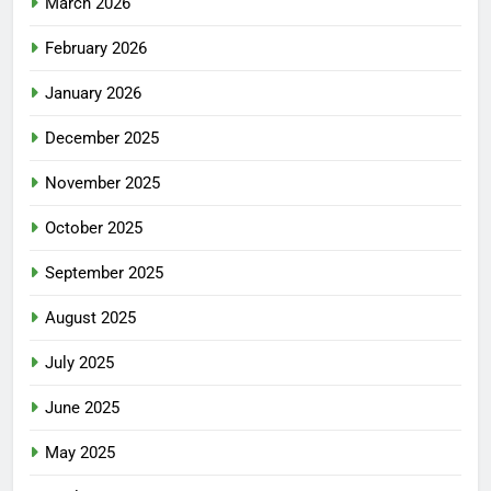
March 2026
February 2026
January 2026
December 2025
November 2025
October 2025
September 2025
August 2025
July 2025
June 2025
May 2025