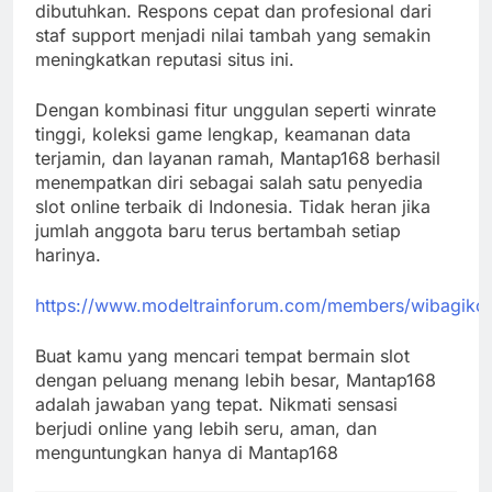
dibutuhkan. Respons cepat dan profesional dari
staf support menjadi nilai tambah yang semakin
meningkatkan reputasi situs ini.
Dengan kombinasi fitur unggulan seperti winrate
tinggi, koleksi game lengkap, keamanan data
terjamin, dan layanan ramah, Mantap168 berhasil
menempatkan diri sebagai salah satu penyedia
slot online terbaik di Indonesia. Tidak heran jika
jumlah anggota baru terus bertambah setiap
harinya.
https://www.modeltrainforum.com/members/wibagiko
Buat kamu yang mencari tempat bermain slot
dengan peluang menang lebih besar, Mantap168
adalah jawaban yang tepat. Nikmati sensasi
berjudi online yang lebih seru, aman, dan
menguntungkan hanya di Mantap168