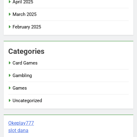
April 2025
March 2025
February 2025
Categories
Card Games
Gambling
Games
Uncategorized
Okeplay777
slot dana