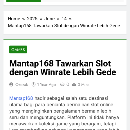
Home
2025
June
14
Mantap168 Tawarkan Slot dengan Winrate Lebih Gede
GAMES
Mantap168 Tawarkan Slot
dengan Winrate Lebih Gede
0
Okezak
1 Year Ago
3 Mins
Mantap168
hadir sebagai salah satu destinasi
utama bagi para pencinta permainan slot online
yang menginginkan pengalaman bermain lebih
seru dan menguntungkan. Platform ini tidak hanya
menawarkan koleksi game yang beragam, tetapi