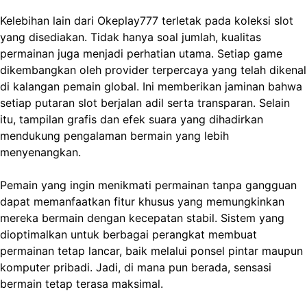
Kelebihan lain dari Okeplay777 terletak pada koleksi slot
yang disediakan. Tidak hanya soal jumlah, kualitas
permainan juga menjadi perhatian utama. Setiap game
dikembangkan oleh provider terpercaya yang telah dikenal
di kalangan pemain global. Ini memberikan jaminan bahwa
setiap putaran slot berjalan adil serta transparan. Selain
itu, tampilan grafis dan efek suara yang dihadirkan
mendukung pengalaman bermain yang lebih
menyenangkan.
Pemain yang ingin menikmati permainan tanpa gangguan
dapat memanfaatkan fitur khusus yang memungkinkan
mereka bermain dengan kecepatan stabil. Sistem yang
dioptimalkan untuk berbagai perangkat membuat
permainan tetap lancar, baik melalui ponsel pintar maupun
komputer pribadi. Jadi, di mana pun berada, sensasi
bermain tetap terasa maksimal.