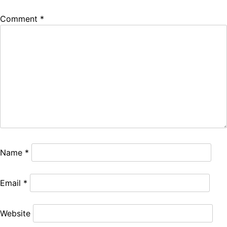
Comment
*
Name
*
Email
*
Website