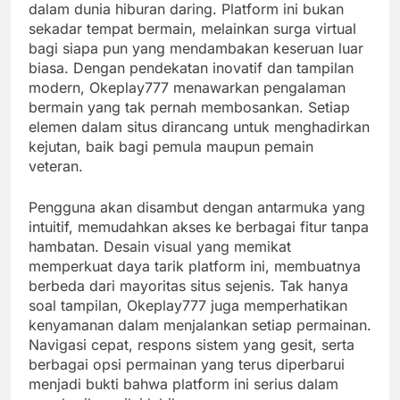
dalam dunia hiburan daring. Platform ini bukan
sekadar tempat bermain, melainkan surga virtual
bagi siapa pun yang mendambakan keseruan luar
biasa. Dengan pendekatan inovatif dan tampilan
modern, Okeplay777 menawarkan pengalaman
bermain yang tak pernah membosankan. Setiap
elemen dalam situs dirancang untuk menghadirkan
kejutan, baik bagi pemula maupun pemain
veteran.
Pengguna akan disambut dengan antarmuka yang
intuitif, memudahkan akses ke berbagai fitur tanpa
hambatan. Desain visual yang memikat
memperkuat daya tarik platform ini, membuatnya
berbeda dari mayoritas situs sejenis. Tak hanya
soal tampilan, Okeplay777 juga memperhatikan
kenyamanan dalam menjalankan setiap permainan.
Navigasi cepat, respons sistem yang gesit, serta
berbagai opsi permainan yang terus diperbarui
menjadi bukti bahwa platform ini serius dalam