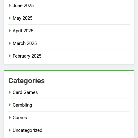
June 2025
May 2025
April 2025
March 2025
February 2025
Categories
Card Games
Gambling
Games
Uncategorized