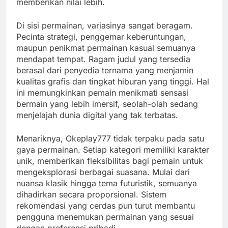
memberikan nilai lebih.
Di sisi permainan, variasinya sangat beragam.
Pecinta strategi, penggemar keberuntungan,
maupun penikmat permainan kasual semuanya
mendapat tempat. Ragam judul yang tersedia
berasal dari penyedia ternama yang menjamin
kualitas grafis dan tingkat hiburan yang tinggi. Hal
ini memungkinkan pemain menikmati sensasi
bermain yang lebih imersif, seolah-olah sedang
menjelajah dunia digital yang tak terbatas.
Menariknya, Okeplay777 tidak terpaku pada satu
gaya permainan. Setiap kategori memiliki karakter
unik, memberikan fleksibilitas bagi pemain untuk
mengeksplorasi berbagai suasana. Mulai dari
nuansa klasik hingga tema futuristik, semuanya
dihadirkan secara proporsional. Sistem
rekomendasi yang cerdas pun turut membantu
pengguna menemukan permainan yang sesuai