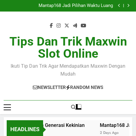
Aladin138 Jadi Pilihan Generasi Kekinian
Skip
Mantap168 Jadi Pilihan Waktu Luang
to
Visual Estetik Bikin Betah Mantap168
Okeplay777 Bawa Nuansa Lebih Fresh
content
Aladin138 Jadi Pilihan Generasi Kekinian
Mantap168 Jadi Pilihan Waktu Luang
Visual Estetik Bikin Betah Mantap168
Tips Dan Trik Maxwin
Okeplay777 Bawa Nuansa Lebih Fresh
Slot Online
Ikuti Tip Dan Trik Agar Mendapatkan Maxwin Dengan
Mudah
NEWSLETTER
RANDOM NEWS
in138 Jadi Pilihan Generasi Kekinian
Mantap168 Jadi P
HEADLINES
 Ago
2 Days Ago