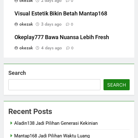
okezak
2 days ago
0
Visual Estetik Bikin Betah Mantap168
okezak
3 days ago
0
Okeplay777 Bawa Nuansa Lebih Fresh
okezak
4 days ago
0
Search
SEARCH
Recent Posts
Aladin138 Jadi Pilihan Generasi Kekinian
Mantap168 Jadi Pilihan Waktu Luang