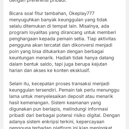
dengan preferensi pribadi.
Bicara soal fitur tambahan, Okeplay777
menyuguhkan banyak keunggulan yang tidak
selalu ditemukan di tempat lain. Misalnya, ada
program loyalitas yang dirancang untuk memberi
penghargaan kepada pemain setia. Tiap aktivitas
pengguna akan tercatat dan dikonversi menjadi
poin yang bisa ditukarkan dengan berbagai
keuntungan menarik. Hadiah tidak hanya datang
dalam bentuk saldo, tapi juga berupa kejutan
harian dan akses ke konten eksklusif.
Selain itu, kecepatan proses transaksi menjadi
keunggulan tersendiri. Pemain tak perlu menunggu
lama untuk menyelesaikan deposit atau menarik
hasil kemenangan. Sistem keamanan yang
digunakan pun berlapis, melindungi informasi
pribadi dari berbagai potensi risiko digital. Dengan
adanya sistem enkripsi terkini, kepercayaan
pengguna terhadap platform ini kian meningkat.