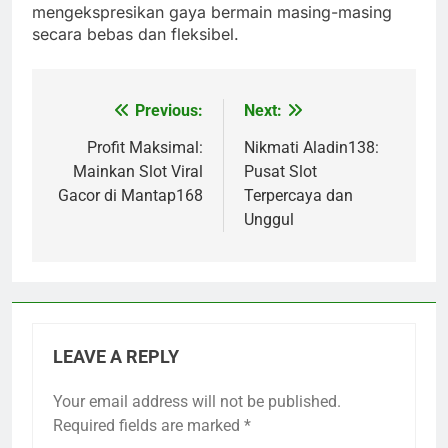
mengekspresikan gaya bermain masing-masing
secara bebas dan fleksibel.
Previous:
Next:
Post
navigation
Profit Maksimal:
Nikmati Aladin138:
Mainkan Slot Viral
Pusat Slot
Gacor di Mantap168
Terpercaya dan
Unggul
LEAVE A REPLY
Your email address will not be published.
Required fields are marked
*