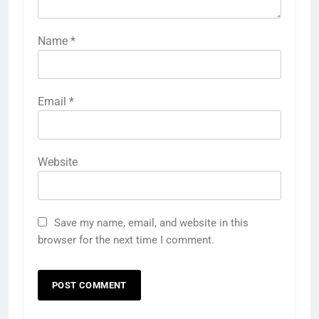
Name
*
Email
*
Website
Save my name, email, and website in this
browser for the next time I comment.