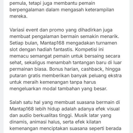
pemula, tetapi juga membantu pemain
berpengalaman dalam mengasah keterampilan
mereka.
Variasi event dan promo yang dihadirkan juga
membuat pengalaman bermain semakin menarik.
Setiap bulan, Mantap168 mengadakan turnamen
slot dengan hadiah fantastis. Kompetisi ini
memacu semangat pemain untuk bersaing secara
sehat, sekaligus menambah tantangan baru di luar
permainan biasa. Bonus harian, cashback, hingga
putaran gratis memberikan banyak peluang ekstra
untuk meraih kemenangan tanpa harus
mengeluarkan modal tambahan yang besar.
Salah satu hal yang membuat suasana bermain di
Mantap168 lebih hidup adalah adanya efek visual
dan audio berkualitas tinggi. Musik latar yang
dinamis, animasi halus, serta efek kilatan
kemenangan menciptakan suasana seperti berada