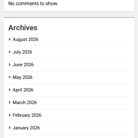
No comments to show.
Archives
August 2026
July 2026
June 2026
May 2026
April 2026
March 2026
February 2026
January 2026