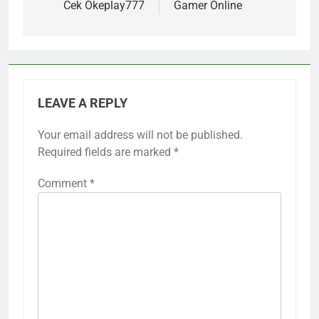
Cek Okeplay777
Gamer Online
LEAVE A REPLY
Your email address will not be published.
Required fields are marked
*
Comment
*