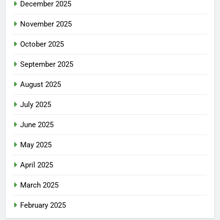
December 2025
November 2025
October 2025
September 2025
August 2025
July 2025
June 2025
May 2025
April 2025
March 2025
February 2025