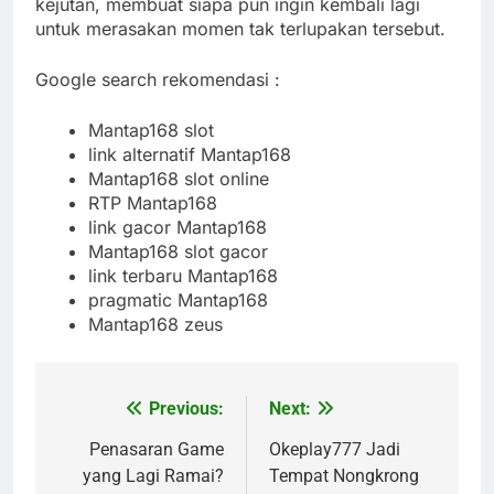
kejutan, membuat siapa pun ingin kembali lagi
untuk merasakan momen tak terlupakan tersebut.
Google search rekomendasi :
Mantap168 slot
link alternatif Mantap168
Mantap168 slot online
RTP Mantap168
link gacor Mantap168
Mantap168 slot gacor
link terbaru Mantap168
pragmatic Mantap168
Mantap168 zeus
Previous:
Next:
Post
navigation
Penasaran Game
Okeplay777 Jadi
yang Lagi Ramai?
Tempat Nongkrong