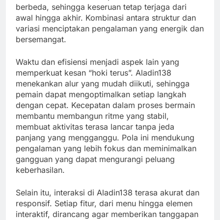
berbeda, sehingga keseruan tetap terjaga dari
awal hingga akhir. Kombinasi antara struktur dan
variasi menciptakan pengalaman yang energik dan
bersemangat.
Waktu dan efisiensi menjadi aspek lain yang
memperkuat kesan “hoki terus”. Aladin138
menekankan alur yang mudah diikuti, sehingga
pemain dapat mengoptimalkan setiap langkah
dengan cepat. Kecepatan dalam proses bermain
membantu membangun ritme yang stabil,
membuat aktivitas terasa lancar tanpa jeda
panjang yang mengganggu. Pola ini mendukung
pengalaman yang lebih fokus dan meminimalkan
gangguan yang dapat mengurangi peluang
keberhasilan.
Selain itu, interaksi di Aladin138 terasa akurat dan
responsif. Setiap fitur, dari menu hingga elemen
interaktif, dirancang agar memberikan tanggapan