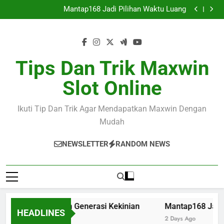
Aladin138 Jadi Pilihan Generasi Kekinian
Skip
Mantap168 Jadi Pilihan Waktu Luang
to
Visual Estetik Bikin Betah Mantap168
Okeplay777 Bawa Nuansa Lebih Fresh
content
Aladin138 Jadi Pilihan Generasi Kekinian
Mantap168 Jadi Pilihan Waktu Luang
Visual Estetik Bikin Betah Mantap168
Tips Dan Trik Maxwin
Okeplay777 Bawa Nuansa Lebih Fresh
Slot Online
Ikuti Tip Dan Trik Agar Mendapatkan Maxwin Dengan
Mudah
NEWSLETTER
RANDOM NEWS
din138 Jadi Pilihan Generasi Kekinian
Mantap168 Jadi P
HEADLINES
y Ago
2 Days Ago