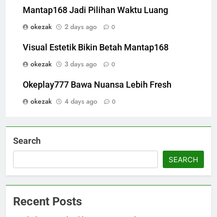
Mantap168 Jadi Pilihan Waktu Luang
okezak
2 days ago
0
Visual Estetik Bikin Betah Mantap168
okezak
3 days ago
0
Okeplay777 Bawa Nuansa Lebih Fresh
okezak
4 days ago
0
Search
SEARCH
Recent Posts