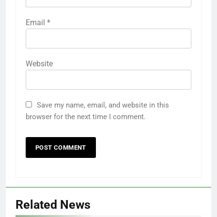
Email
*
Website
Save my name, email, and website in this
browser for the next time I comment.
Related News