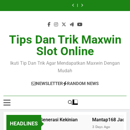
Visual
Okeplay777
Skip
Nuansa
Pilihan
Pilihan
Bikin
Nuansa
Pilihan
Pilihan
Estetik
Bawa
Lebih
Generasi
Waktu
Betah
Lebih
Generasi
Waktu
Bikin
Nuansa
to
Fresh
Kekinian
Luang
Mantap168
Fresh
Kekinian
Luang
Betah
Lebih
content
Mantap168
Fresh
Tips Dan Trik Maxwin
Slot Online
Ikuti Tip Dan Trik Agar Mendapatkan Maxwin Dengan
Mudah
NEWSLETTER
RANDOM NEWS
138 Jadi Pilihan Generasi Kekinian
Mantap168 Jadi Pil
HEADLINES
Ago
3 Days Ago