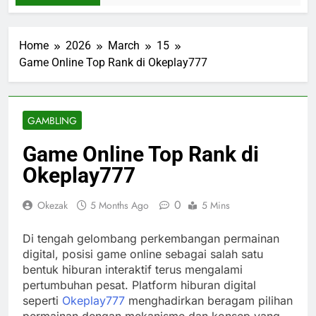
Home
2026
March
15
Game Online Top Rank di Okeplay777
GAMBLING
Game Online Top Rank di
Okeplay777
0
Okezak
5 Months Ago
5 Mins
Di tengah gelombang perkembangan permainan
digital, posisi game online sebagai salah satu
bentuk hiburan interaktif terus mengalami
pertumbuhan pesat. Platform hiburan digital
seperti
Okeplay777
menghadirkan beragam pilihan