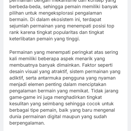
permainan dengan mekanisme dan konsep yang
berbeda‑beda, sehingga pemain memiliki banyak
pilihan untuk mengeksplorasi pengalaman
bermain. Di dalam ekosistem ini, terdapat
sejumlah permainan yang menempati posisi top
rank karena tingkat popularitas dan tingkat
keterlibatan pemain yang tinggi.
Permainan yang menempati peringkat atas sering
kali memiliki beberapa aspek menarik yang
membuatnya banyak dimainkan. Faktor seperti
desain visual yang atraktif, sistem permainan yang
adiktif, serta antarmuka pengguna yang nyaman
menjadi elemen penting dalam menciptakan
pengalaman bermain yang memikat. Tidak jarang
game‑game ini juga menghadirkan tingkat
kesulitan yang seimbang sehingga cocok untuk
berbagai tipe pemain, baik yang baru mengenal
dunia permainan digital maupun yang sudah
berpengalaman.