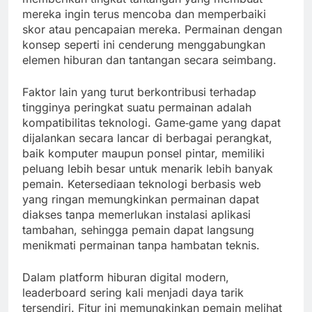
mereka ingin terus mencoba dan memperbaiki
skor atau pencapaian mereka. Permainan dengan
konsep seperti ini cenderung menggabungkan
elemen hiburan dan tantangan secara seimbang.
Faktor lain yang turut berkontribusi terhadap
tingginya peringkat suatu permainan adalah
kompatibilitas teknologi. Game‑game yang dapat
dijalankan secara lancar di berbagai perangkat,
baik komputer maupun ponsel pintar, memiliki
peluang lebih besar untuk menarik lebih banyak
pemain. Ketersediaan teknologi berbasis web
yang ringan memungkinkan permainan dapat
diakses tanpa memerlukan instalasi aplikasi
tambahan, sehingga pemain dapat langsung
menikmati permainan tanpa hambatan teknis.
Dalam platform hiburan digital modern,
leaderboard sering kali menjadi daya tarik
tersendiri. Fitur ini memungkinkan pemain melihat