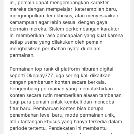
ini, pemain dapat mengembangkan karakter
mereka dengan mempelajari keterampilan baru,
mengumpulkan item khusus, atau menyesuaikan
kemampuan agar lebih sesuai dengan gaya
bermain mereka. Sistem perkembangan karakter
ini memberikan rasa pencapaian yang kuat karena
setiap usaha yang dilakukan oleh pemain
menghasilkan perubahan nyata di dalam
permainan.
Permainan top rank di platform hiburan digital
seperti Okeplay777 juga sering kali dikaitkan
dengan pembaruan konten secara berkala.
Pengembang permainan yang memutakhirkan
konten secara rutin memberikan alasan tambahan
bagi para pemain untuk kembali dan mencoba
fitur baru. Pembaruan konten bisa berupa
penambahan level baru, mode permainan unik,
atau tantangan khusus yang hanya tersedia dalam
periode tertentu. Pendekatan ini membantu