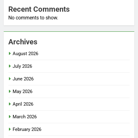
Recent Comments
No comments to show.
Archives
August 2026
July 2026
June 2026
May 2026
April 2026
March 2026
February 2026