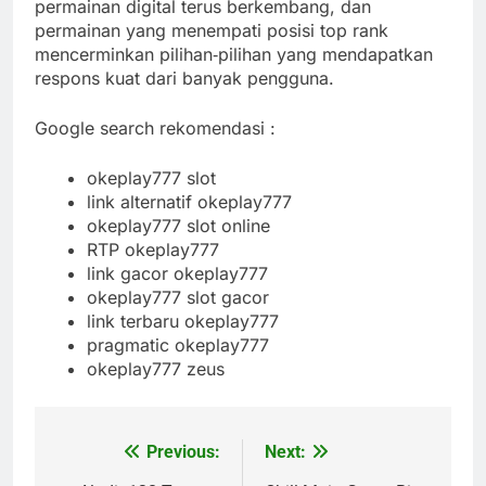
permainan digital terus berkembang, dan
permainan yang menempati posisi top rank
mencerminkan pilihan‑pilihan yang mendapatkan
respons kuat dari banyak pengguna.
Google search rekomendasi :
okeplay777 slot
link alternatif okeplay777
okeplay777 slot online
RTP okeplay777
link gacor okeplay777
okeplay777 slot gacor
link terbaru okeplay777
pragmatic okeplay777
okeplay777 zeus
Previous:
Next:
Post