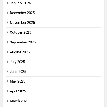
January 2026
December 2025
November 2025
October 2025
September 2025
August 2025
July 2025
June 2025
May 2025
April 2025
March 2025