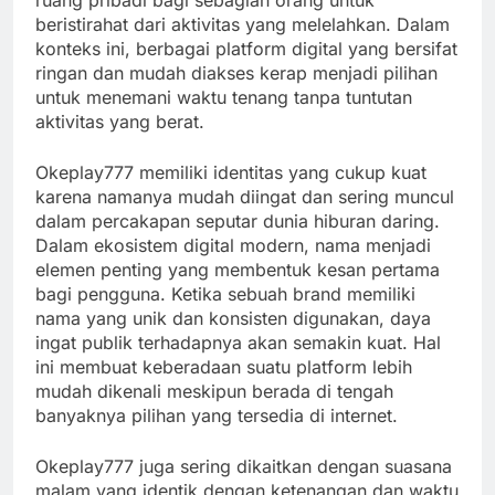
ruang pribadi bagi sebagian orang untuk
beristirahat dari aktivitas yang melelahkan. Dalam
konteks ini, berbagai platform digital yang bersifat
ringan dan mudah diakses kerap menjadi pilihan
untuk menemani waktu tenang tanpa tuntutan
aktivitas yang berat.
Okeplay777 memiliki identitas yang cukup kuat
karena namanya mudah diingat dan sering muncul
dalam percakapan seputar dunia hiburan daring.
Dalam ekosistem digital modern, nama menjadi
elemen penting yang membentuk kesan pertama
bagi pengguna. Ketika sebuah brand memiliki
nama yang unik dan konsisten digunakan, daya
ingat publik terhadapnya akan semakin kuat. Hal
ini membuat keberadaan suatu platform lebih
mudah dikenali meskipun berada di tengah
banyaknya pilihan yang tersedia di internet.
Okeplay777 juga sering dikaitkan dengan suasana
malam yang identik dengan ketenangan dan waktu