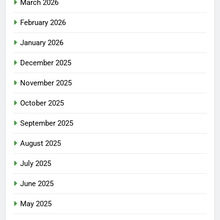
March 2026
February 2026
January 2026
December 2025
November 2025
October 2025
September 2025
August 2025
July 2025
June 2025
May 2025