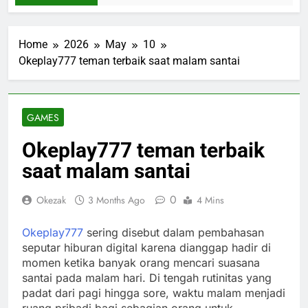
Home
2026
May
10
Okeplay777 teman terbaik saat malam santai
GAMES
Okeplay777 teman terbaik
saat malam santai
0
Okezak
3 Months Ago
4 Mins
Okeplay777
sering disebut dalam pembahasan
seputar hiburan digital karena dianggap hadir di
momen ketika banyak orang mencari suasana
santai pada malam hari. Di tengah rutinitas yang
padat dari pagi hingga sore, waktu malam menjadi