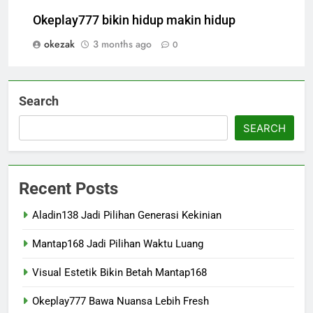
Okeplay777 bikin hidup makin hidup
okezak
3 months ago
0
Search
SEARCH
Recent Posts
Aladin138 Jadi Pilihan Generasi Kekinian
Mantap168 Jadi Pilihan Waktu Luang
Visual Estetik Bikin Betah Mantap168
Okeplay777 Bawa Nuansa Lebih Fresh