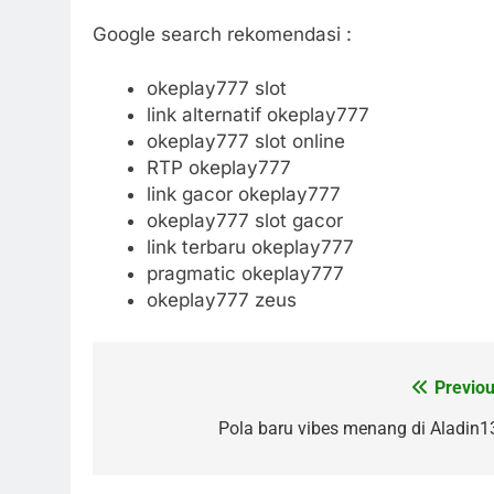
Google search rekomendasi :
okeplay777 slot
link alternatif okeplay777
okeplay777 slot online
RTP okeplay777
link gacor okeplay777
okeplay777 slot gacor
link terbaru okeplay777
pragmatic okeplay777
okeplay777 zeus
Previou
Post
navigation
Pola baru vibes menang di Aladin1