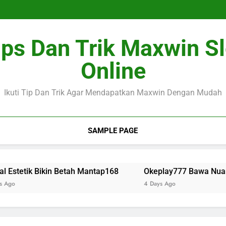
ips Dan Trik Maxwin Sl
Online
Ikuti Tip Dan Trik Agar Mendapatkan Maxwin Dengan Mudah
SAMPLE PAGE
Bikin Betah Mantap168
Okeplay777 Bawa Nuansa Lebih F
4 Days Ago