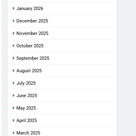
January 2026
December 2025
November 2025
October 2025
September 2025
August 2025
July 2025
June 2025
May 2025
April 2025
March 2025