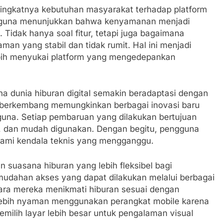
ingkatnya kebutuhan masyarakat terhadap platform
engguna menunjukkan bahwa kenyamanan menjadi
. Tidak hanya soal fitur, tetapi juga bagaimana
n yang stabil dan tidak rumit. Hal ini menjadi
bih menyukai platform yang mengedepankan
dunia hiburan digital semakin beradaptasi dengan
 berkembang memungkinkan berbagai inovasi baru
una. Setiap pembaruan yang dilakukan bertujuan
f, dan mudah digunakan. Dengan begitu, pengguna
lami kendala teknis yang mengganggu.
suasana hiburan yang lebih fleksibel bagi
 kemudahan akses yang dapat dilakukan melalui berbagai
ra mereka menikmati hiburan sesuai dengan
lebih nyaman menggunakan perangkat mobile karena
emilih layar lebih besar untuk pengalaman visual