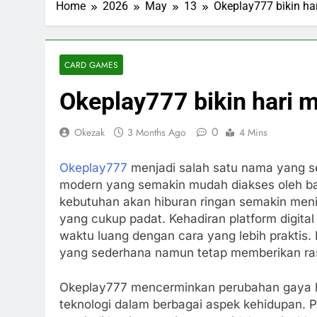
Home
2026
May
13
Okeplay777 bikin ha
CARD GAMES
Okeplay777 bikin hari 
0
Okezak
3 Months Ago
4 Mins
Okeplay777
menjadi salah satu nama yang se
modern yang semakin mudah diakses oleh ban
kebutuhan akan hiburan ringan semakin menin
yang cukup padat. Kehadiran platform digital
waktu luang dengan cara yang lebih prakti
yang sederhana namun tetap memberikan ra
Okeplay777 mencerminkan perubahan gaya hi
teknologi dalam berbagai aspek kehidupan. Pe