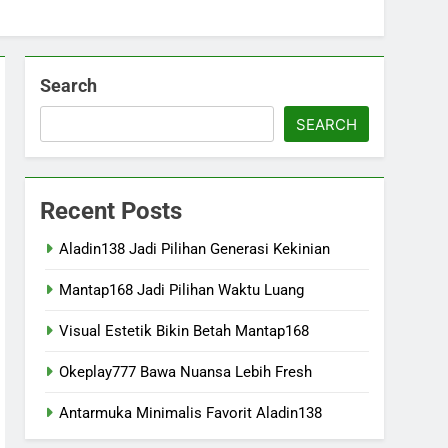
Search
SEARCH
Recent Posts
Aladin138 Jadi Pilihan Generasi Kekinian
Mantap168 Jadi Pilihan Waktu Luang
Visual Estetik Bikin Betah Mantap168
Okeplay777 Bawa Nuansa Lebih Fresh
Antarmuka Minimalis Favorit Aladin138