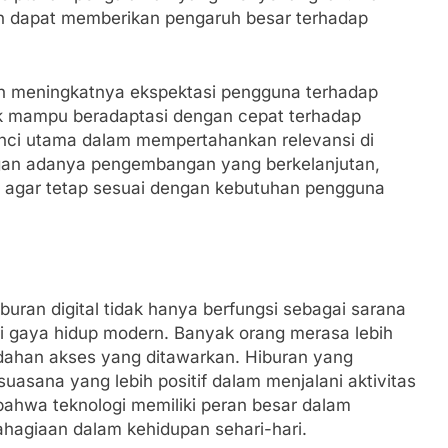
in dapat memberikan pengaruh besar terhadap
n meningkatnya ekspektasi pengguna terhadap
ntuk mampu beradaptasi dengan cepat terhadap
kunci utama dalam mempertahankan relevansi di
gan adanya pengembangan yang berkelanjutan,
n agar tetap sesuai dengan kebutuhan pengguna
an digital tidak hanya berfungsi sebagai sarana
ari gaya hidup modern. Banyak orang merasa lebih
dahan akses yang ditawarkan. Hiburan yang
asana yang lebih positif dalam menjalani aktivitas
bahwa teknologi memiliki peran besar dalam
agiaan dalam kehidupan sehari-hari.