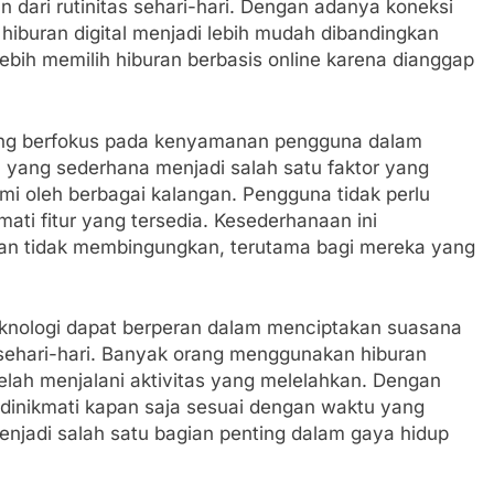
n dari rutinitas sehari-hari. Dengan adanya koneksi
 hiburan digital menjadi lebih mudah dibandingkan
bih memilih hiburan berbasis online karena dianggap
ang berfokus pada kenyamanan pengguna dalam
 yang sederhana menjadi salah satu faktor yang
mi oleh berbagai kalangan. Pengguna tidak perlu
ati fitur yang tersedia. Kesederhanaan ini
an tidak membingungkan, terutama bagi mereka yang
knologi dapat berperan dalam menciptakan suasana
ehari-hari. Banyak orang menggunakan hiburan
telah menjalani aktivitas yang melelahkan. Dengan
dinikmati kapan saja sesuai dengan waktu yang
 menjadi salah satu bagian penting dalam gaya hidup