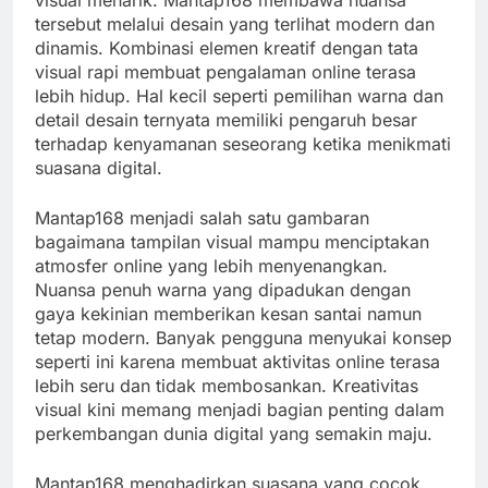
visual menarik. Mantap168 membawa nuansa
tersebut melalui desain yang terlihat modern dan
dinamis. Kombinasi elemen kreatif dengan tata
visual rapi membuat pengalaman online terasa
lebih hidup. Hal kecil seperti pemilihan warna dan
detail desain ternyata memiliki pengaruh besar
terhadap kenyamanan seseorang ketika menikmati
suasana digital.
Mantap168 menjadi salah satu gambaran
bagaimana tampilan visual mampu menciptakan
atmosfer online yang lebih menyenangkan.
Nuansa penuh warna yang dipadukan dengan
gaya kekinian memberikan kesan santai namun
tetap modern. Banyak pengguna menyukai konsep
seperti ini karena membuat aktivitas online terasa
lebih seru dan tidak membosankan. Kreativitas
visual kini memang menjadi bagian penting dalam
perkembangan dunia digital yang semakin maju.
Mantap168 menghadirkan suasana yang cocok