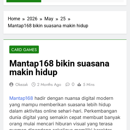
Home
2026
May
25
Mantap168 bikin suasana makin hidup
CARD GAMES
Mantap168 bikin suasana
makin hidup
0
Okezak
2 Months Ago
5 Mins
Mantap168
hadir dengan nuansa digital modern
yang mampu memberikan suasana lebih hidup
dalam aktivitas online sehari-hari. Perkembangan
dunia digital yang semakin cepat membuat banyak
orang mulai mencari hiburan visual yang terasa