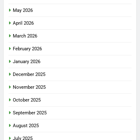
May 2026
April 2026
March 2026
February 2026
January 2026
December 2025
November 2025
October 2025
September 2025
August 2025
July 2025