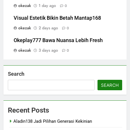
okezak
1 day ago
0
Visual Estetik Bikin Betah Mantap168
okezak
2 days ago
0
Okeplay777 Bawa Nuansa Lebih Fresh
okezak
3 days ago
0
Search
SEARCH
Recent Posts
Aladin138 Jadi Pilihan Generasi Kekinian