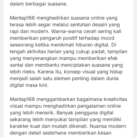
dalam berbagai suasana.
Mantap168 menghadirkan suasana online yang
terasa lebih segar melalui sentuhan desain yang
rapi dan modern. Warna-warna cerah sering kali
memberikan pengaruh positif terhadap mood
seseorang ketika menikmati hiburan digital. Di
tengah aktivitas harian yang cukup padat, tampilan
yang menyenangkan mampu memberikan efek
santai dan membantu menciptakan suasana yang
lebih rileks. Karena itu, konsep visual yang hidup
menjadi salah satu elemen penting dalam dunia
digital masa kini.
Mantap168 menggambarkan bagaimana kreativitas
visual mampu menghadirkan pengalaman online
yang lebih menarik. Banyak pengguna digital
sekarang lebih menyukai tampilan yang memiliki
karakter kuat dan mudah dikenali. Nuansa modern
dengan detail sederhana memberikan kesan