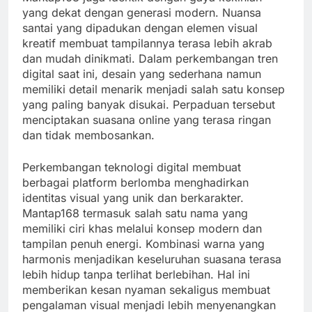
yang dekat dengan generasi modern. Nuansa
santai yang dipadukan dengan elemen visual
kreatif membuat tampilannya terasa lebih akrab
dan mudah dinikmati. Dalam perkembangan tren
digital saat ini, desain yang sederhana namun
memiliki detail menarik menjadi salah satu konsep
yang paling banyak disukai. Perpaduan tersebut
menciptakan suasana online yang terasa ringan
dan tidak membosankan.
Perkembangan teknologi digital membuat
berbagai platform berlomba menghadirkan
identitas visual yang unik dan berkarakter.
Mantap168 termasuk salah satu nama yang
memiliki ciri khas melalui konsep modern dan
tampilan penuh energi. Kombinasi warna yang
harmonis menjadikan keseluruhan suasana terasa
lebih hidup tanpa terlihat berlebihan. Hal ini
memberikan kesan nyaman sekaligus membuat
pengalaman visual menjadi lebih menyenangkan