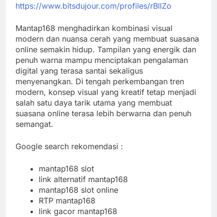
https://www.bitsdujour.com/profiles/rBllZo
Mantap168 menghadirkan kombinasi visual
modern dan nuansa cerah yang membuat suasana
online semakin hidup. Tampilan yang energik dan
penuh warna mampu menciptakan pengalaman
digital yang terasa santai sekaligus
menyenangkan. Di tengah perkembangan tren
modern, konsep visual yang kreatif tetap menjadi
salah satu daya tarik utama yang membuat
suasana online terasa lebih berwarna dan penuh
semangat.
Google search rekomendasi :
mantap168 slot
link alternatif mantap168
mantap168 slot online
RTP mantap168
link gacor mantap168