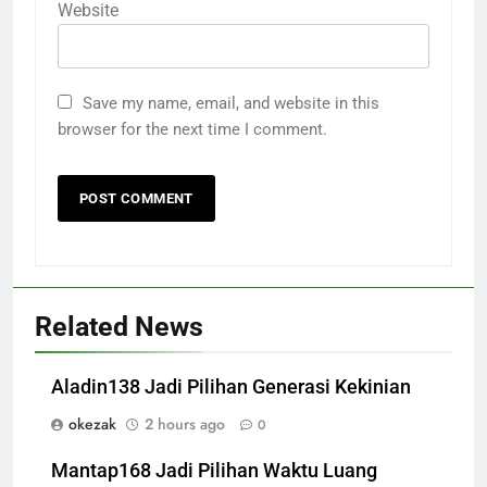
Website
Save my name, email, and website in this
browser for the next time I comment.
Related News
Aladin138 Jadi Pilihan Generasi Kekinian
okezak
2 hours ago
0
Mantap168 Jadi Pilihan Waktu Luang