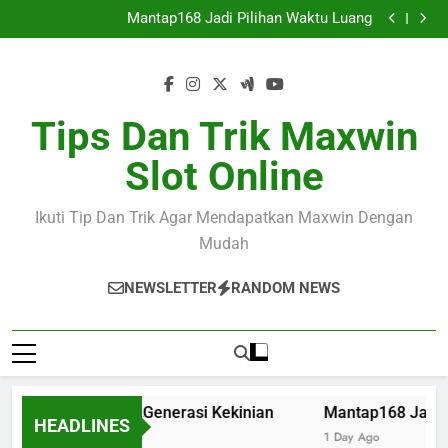
Aladin138 Jadi Pilihan Generasi Kekinian
Skip
Mantap168 Jadi Pilihan Waktu Luang
to
Visual Estetik Bikin Betah Mantap168
Okeplay777 Bawa Nuansa Lebih Fresh
content
Aladin138 Jadi Pilihan Generasi Kekinian
Mantap168 Jadi Pilihan Waktu Luang
Visual Estetik Bikin Betah Mantap168
Tips Dan Trik Maxwin
Okeplay777 Bawa Nuansa Lebih Fresh
Slot Online
Ikuti Tip Dan Trik Agar Mendapatkan Maxwin Dengan
Mudah
NEWSLETTER
RANDOM NEWS
n138 Jadi Pilihan Generasi Kekinian
Mantap168 Jadi Pil
HEADLINES
s Ago
1 Day Ago