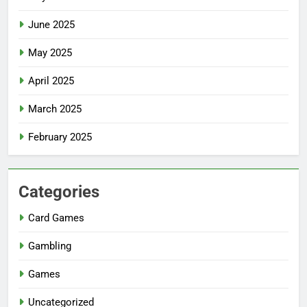
June 2025
May 2025
April 2025
March 2025
February 2025
Categories
Card Games
Gambling
Games
Uncategorized