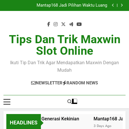
Aladin138 Jadi Pilihan Generasi Kekinian
Skip
Mantap168 Jadi Pilihan Waktu Luang
to
Visual Estetik Bikin Betah Mantap168
Okeplay777 Bawa Nuansa Lebih Fresh
content
Aladin138 Jadi Pilihan Generasi Kekinian
Mantap168 Jadi Pilihan Waktu Luang
Visual Estetik Bikin Betah Mantap168
Tips Dan Trik Maxwin
Okeplay777 Bawa Nuansa Lebih Fresh
Slot Online
Ikuti Tip Dan Trik Agar Mendapatkan Maxwin Dengan
Mudah
NEWSLETTER
RANDOM NEWS
n138 Jadi Pilihan Generasi Kekinian
Mantap168 Jadi Pi
HEADLINES
 Ago
3 Days Ago