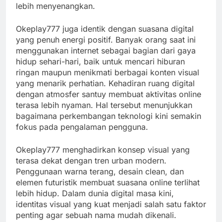
lebih menyenangkan.
Okeplay777 juga identik dengan suasana digital
yang penuh energi positif. Banyak orang saat ini
menggunakan internet sebagai bagian dari gaya
hidup sehari-hari, baik untuk mencari hiburan
ringan maupun menikmati berbagai konten visual
yang menarik perhatian. Kehadiran ruang digital
dengan atmosfer santuy membuat aktivitas online
terasa lebih nyaman. Hal tersebut menunjukkan
bagaimana perkembangan teknologi kini semakin
fokus pada pengalaman pengguna.
Okeplay777 menghadirkan konsep visual yang
terasa dekat dengan tren urban modern.
Penggunaan warna terang, desain clean, dan
elemen futuristik membuat suasana online terlihat
lebih hidup. Dalam dunia digital masa kini,
identitas visual yang kuat menjadi salah satu faktor
penting agar sebuah nama mudah dikenali.