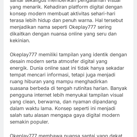
santai sekaligus memberikan pengalaman visual
yang menarik. Kehadiran platform digital dengan
konsep modern membuat aktivitas sehari-hari
terasa lebih hidup dan penuh warna. Hal tersebut
menjadikan nama seperti Okeplay777 sering
dikaitkan dengan nuansa online yang seru dan
kekinian.
Okeplay777 memiliki tampilan yang identik dengan
desain modern serta atmosfer digital yang
energik. Dunia online saat ini tidak hanya sekadar
tempat mencari informasi, tetapi juga menjadi
ruang hiburan yang mampu menghadirkan
suasana berbeda di tengah rutinitas harian. Banyak
pengguna internet lebih menyukai tampilan visual
yang clean, berwarna, dan nyaman dipandang
dalam waktu lama. Konsep seperti ini menjadi
salah satu alasan mengapa gaya digital modern
semakin populer.
Okeplay777 membawa nuansa santai yang dekat