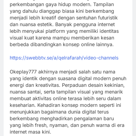
perkembangan gaya hidup modern. Tampilan
yang dahulu dianggap biasa kini berkembang
menjadi lebih kreatif dengan sentuhan futuristik
dan nuansa estetik. Banyak pengguna internet
lebih menyukai platform yang memiliki identitas
visual kuat karena mampu memberikan kesan
berbeda dibandingkan konsep online lainnya.
https://swebbtv.se/a/qelrafarah/video-channels
Okeplay777 akhirnya menjadi salah satu nama
yang identik dengan suasana digital modern penuh
energi dan kreativitas. Perpaduan desain kekinian,
nuansa santai, serta tampilan visual yang menarik
membuat aktivitas online terasa lebih seru dalam
keseharian. Kehadiran konsep modern seperti ini
menunjukkan bagaimana dunia digital terus
berkembang menghadirkan pengalaman baru
yang lebih fresh, nyaman, dan penuh warna di era
internet masa kini.