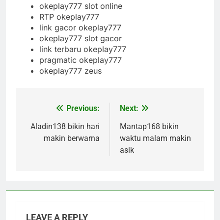
okeplay777 slot online
RTP okeplay777
link gacor okeplay777
okeplay777 slot gacor
link terbaru okeplay777
pragmatic okeplay777
okeplay777 zeus
Previous:
Next:
Post
navigation
Aladin138 bikin hari
Mantap168 bikin
makin berwarna
waktu malam makin
asik
LEAVE A REPLY