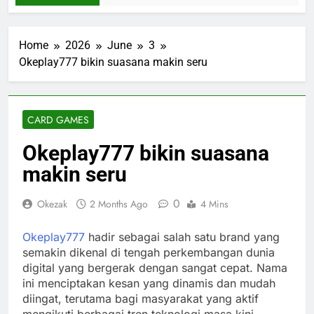
Home
2026
June
3
Okeplay777 bikin suasana makin seru
CARD GAMES
Okeplay777 bikin suasana
makin seru
0
Okezak
2 Months Ago
4 Mins
Okeplay777
hadir sebagai salah satu brand yang
semakin dikenal di tengah perkembangan dunia
digital yang bergerak dengan sangat cepat. Nama
ini menciptakan kesan yang dinamis dan mudah
diingat, terutama bagi masyarakat yang aktif