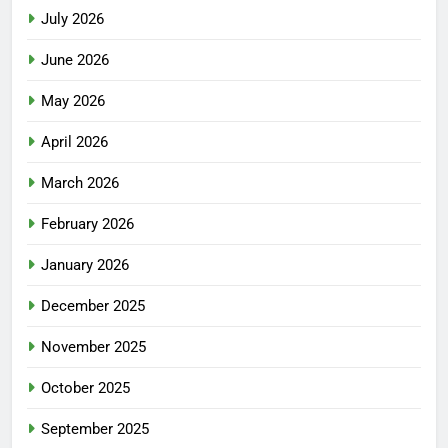
July 2026
June 2026
May 2026
April 2026
March 2026
February 2026
January 2026
December 2025
November 2025
October 2025
September 2025