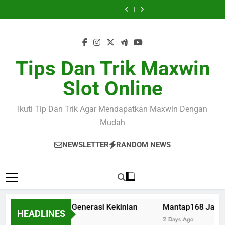
Visual
Okeplay777
Skip
Nuansa
Pilihan
Pilihan
Bikin
Nuansa
Pilihan
Pilihan
Estetik
Bawa
Lebih
Generasi
Waktu
Betah
Lebih
Generasi
Waktu
Bikin
Nuansa
to
Fresh
Kekinian
Luang
Mantap168
Fresh
Kekinian
Luang
Betah
Lebih
content
Mantap168
Fresh
Tips Dan Trik Maxwin
Slot Online
Ikuti Tip Dan Trik Agar Mendapatkan Maxwin Dengan
Mudah
NEWSLETTER
RANDOM NEWS
in138 Jadi Pilihan Generasi Kekinian
Mantap168 Jadi Pi
HEADLINES
 Ago
2 Days Ago