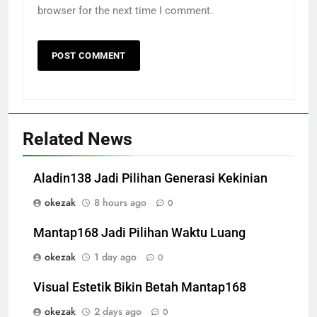
browser for the next time I comment.
Related News
Aladin138 Jadi Pilihan Generasi Kekinian
okezak
8 hours ago
0
Mantap168 Jadi Pilihan Waktu Luang
okezak
1 day ago
0
Visual Estetik Bikin Betah Mantap168
okezak
2 days ago
0