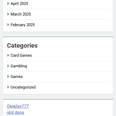
April 2025
March 2025
February 2025
Categories
Card Games
Gambling
Games
Uncategorized
Okeplay777
slot dana