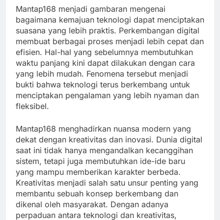
Mantap168 menjadi gambaran mengenai
bagaimana kemajuan teknologi dapat menciptakan
suasana yang lebih praktis. Perkembangan digital
membuat berbagai proses menjadi lebih cepat dan
efisien. Hal-hal yang sebelumnya membutuhkan
waktu panjang kini dapat dilakukan dengan cara
yang lebih mudah. Fenomena tersebut menjadi
bukti bahwa teknologi terus berkembang untuk
menciptakan pengalaman yang lebih nyaman dan
fleksibel.
Mantap168 menghadirkan nuansa modern yang
dekat dengan kreativitas dan inovasi. Dunia digital
saat ini tidak hanya mengandalkan kecanggihan
sistem, tetapi juga membutuhkan ide-ide baru
yang mampu memberikan karakter berbeda.
Kreativitas menjadi salah satu unsur penting yang
membantu sebuah konsep berkembang dan
dikenal oleh masyarakat. Dengan adanya
perpaduan antara teknologi dan kreativitas,