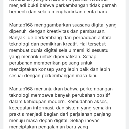
menjadi bukti bahwa perkembangan tidak pernah
berhenti dan selalu menghadirkan cerita baru.
Mantap168 menggambarkan suasana digital yang
dipenuhi dengan kreativitas dan pembaruan.
Banyak ide berkembang dari perpaduan antara
teknologi dan pemikiran kreatif. Hal tersebut
membuat dunia digital selalu memiliki sesuatu
yang menarik untuk diperhatikan. Setiap
perubahan memberikan peluang untuk
menciptakan konsep yang lebih baik dan lebih
sesuai dengan perkembangan masa kini.
Mantap168 menunjukkan bahwa perkembangan
teknologi membawa banyak perubahan positif
dalam kehidupan modern. Kemudahan akses,
kecepatan informasi, dan sistem yang semakin
praktis menjadi bagian dari perjalanan panjang
menuju masa depan digital. Setiap inovasi
menciptakan pengalaman baru yang