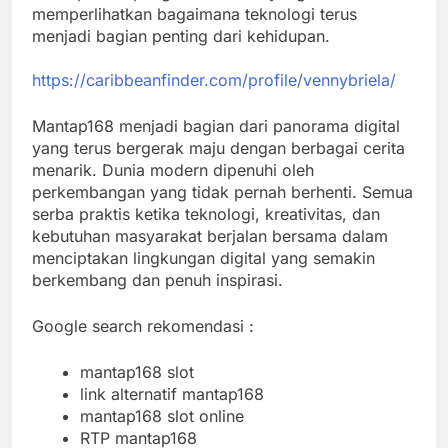
memperlihatkan bagaimana teknologi terus
menjadi bagian penting dari kehidupan.
https://caribbeanfinder.com/profile/vennybriela/
Mantap168 menjadi bagian dari panorama digital
yang terus bergerak maju dengan berbagai cerita
menarik. Dunia modern dipenuhi oleh
perkembangan yang tidak pernah berhenti. Semua
serba praktis ketika teknologi, kreativitas, dan
kebutuhan masyarakat berjalan bersama dalam
menciptakan lingkungan digital yang semakin
berkembang dan penuh inspirasi.
Google search rekomendasi :
mantap168 slot
link alternatif mantap168
mantap168 slot online
RTP mantap168