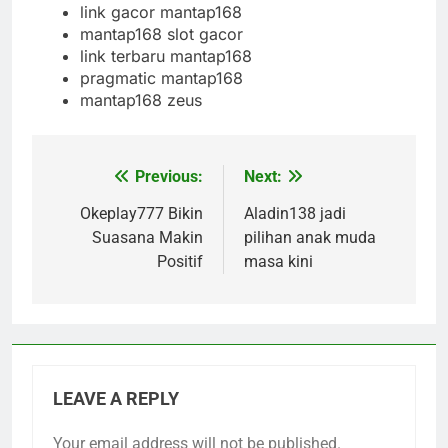
link gacor mantap168
mantap168 slot gacor
link terbaru mantap168
pragmatic mantap168
mantap168 zeus
Previous:
Next:
Post
navigation
Okeplay777 Bikin
Aladin138 jadi
Suasana Makin
pilihan anak muda
Positif
masa kini
LEAVE A REPLY
Your email address will not be published.