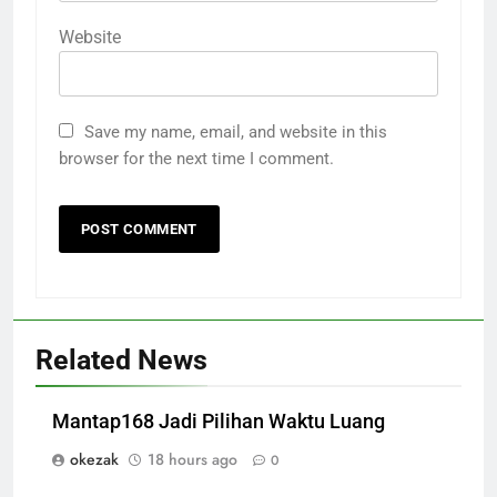
Website
Save my name, email, and website in this
browser for the next time I comment.
Related News
Mantap168 Jadi Pilihan Waktu Luang
okezak
18 hours ago
0