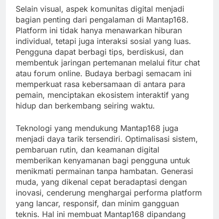
Selain visual, aspek komunitas digital menjadi
bagian penting dari pengalaman di Mantap168.
Platform ini tidak hanya menawarkan hiburan
individual, tetapi juga interaksi sosial yang luas.
Pengguna dapat berbagi tips, berdiskusi, dan
membentuk jaringan pertemanan melalui fitur chat
atau forum online. Budaya berbagi semacam ini
memperkuat rasa kebersamaan di antara para
pemain, menciptakan ekosistem interaktif yang
hidup dan berkembang seiring waktu.
Teknologi yang mendukung Mantap168 juga
menjadi daya tarik tersendiri. Optimalisasi sistem,
pembaruan rutin, dan keamanan digital
memberikan kenyamanan bagi pengguna untuk
menikmati permainan tanpa hambatan. Generasi
muda, yang dikenal cepat beradaptasi dengan
inovasi, cenderung menghargai performa platform
yang lancar, responsif, dan minim gangguan
teknis. Hal ini membuat Mantap168 dipandang