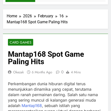
Home
2026
February
16
Mantap168 Spot Game Paling Hits
CARD GAMES
Mantap168 Spot Game
Paling Hits
0
Okezak
6 Months Ago
4 Mins
Perkembangan dunia hiburan digital terus
menunjukkan dinamika yang cepat, terutama
dalam ranah permainan daring. Salah satu nama
yang sering muncul di kalangan generasi muda
adalah
Mantap168
, sebuah istilah yang