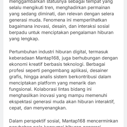
menggambarkan statusnya sebagai tempat yang
selalu mengikuti tren, menghadirkan permainan
yang sedang diminati, dan relevan dengan selera
generasi muda. Fenomena ini memperlihatkan
bagaimana inovasi, desain, dan interaksi sosial
berpadu untuk menciptakan pengalaman hiburan
yang lengkap.
Pertumbuhan industri hiburan digital, termasuk
keberadaan Mantap168, juga berhubungan dengan
ekonomi kreatif berbasis teknologi. Berbagai
profesi seperti pengembang aplikasi, desainer
grafis, hingga analis sistem berkontribusi dalam
menciptakan platform yang menarik dan
fungsional. Kolaborasi lintas bidang ini
menghasilkan inovasi yang mampu memenuhi
ekspektasi generasi muda akan hiburan interaktif,
cepat, dan menyenangkan.
Dalam perspektif sosial, Mantap168 mencerminkan