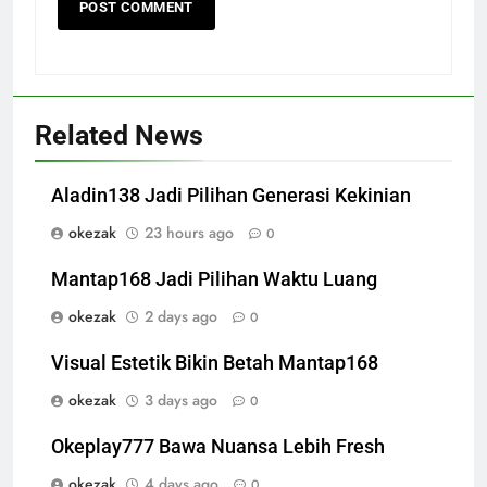
Related News
Aladin138 Jadi Pilihan Generasi Kekinian
okezak
23 hours ago
0
Mantap168 Jadi Pilihan Waktu Luang
okezak
2 days ago
0
Visual Estetik Bikin Betah Mantap168
okezak
3 days ago
0
Okeplay777 Bawa Nuansa Lebih Fresh
okezak
4 days ago
0