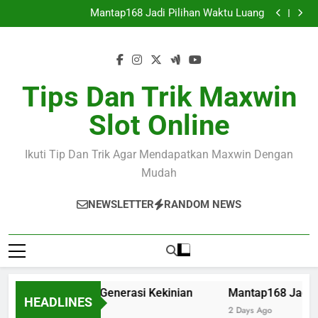
Aladin138 Jadi Pilihan Generasi Kekinian
Skip
Mantap168 Jadi Pilihan Waktu Luang
to
Visual Estetik Bikin Betah Mantap168
Okeplay777 Bawa Nuansa Lebih Fresh
content
Aladin138 Jadi Pilihan Generasi Kekinian
Mantap168 Jadi Pilihan Waktu Luang
Visual Estetik Bikin Betah Mantap168
Tips Dan Trik Maxwin
Okeplay777 Bawa Nuansa Lebih Fresh
Slot Online
Ikuti Tip Dan Trik Agar Mendapatkan Maxwin Dengan
Mudah
NEWSLETTER
RANDOM NEWS
n138 Jadi Pilihan Generasi Kekinian
Mantap168 Jadi Pil
HEADLINES
rs Ago
2 Days Ago