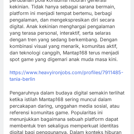
perubahan pola konsumsi hiburan generasi
kekinian. Tidak hanya sebagai sarana bermain,
platform ini menjadi tempat bertemu, berbagi
pengalaman, dan mengekspresikan diri secara
digital. Anak kekinian menghargai pengalaman
yang terasa personal, interaktif, serta selaras
dengan tren yang sedang berkembang. Dengan
kombinasi visual yang menarik, komunitas aktif,
dan teknologi canggih, Mantap168 terus menjadi
spot game yang digemari anak muda masa kini.
https://www.heavyironjobs.com/profiles/7911485-
tania-berlin
Pengaruhnya dalam budaya digital semakin terlihat
ketika istilah Mantap168 sering muncul dalam
percakapan daring, unggahan media sosial, atau
referensi komunitas game. Popularitas ini
menunjukkan bagaimana sebuah platform dapat
membentuk tren sekaligus memperkuat identitas
digital bagi penggunanya. Dalam konteks hiburan