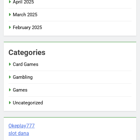
April 2025
March 2025
February 2025
Categories
Card Games
Gambling
Games
Uncategorized
Okeplay777
slot dana