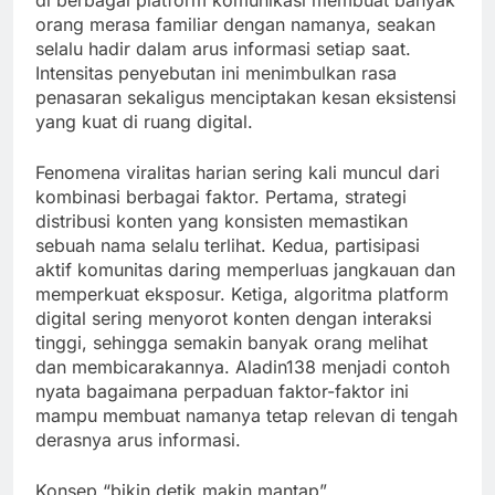
di berbagai platform komunikasi membuat banyak
orang merasa familiar dengan namanya, seakan
selalu hadir dalam arus informasi setiap saat.
Intensitas penyebutan ini menimbulkan rasa
penasaran sekaligus menciptakan kesan eksistensi
yang kuat di ruang digital.
Fenomena viralitas harian sering kali muncul dari
kombinasi berbagai faktor. Pertama, strategi
distribusi konten yang konsisten memastikan
sebuah nama selalu terlihat. Kedua, partisipasi
aktif komunitas daring memperluas jangkauan dan
memperkuat eksposur. Ketiga, algoritma platform
digital sering menyorot konten dengan interaksi
tinggi, sehingga semakin banyak orang melihat
dan membicarakannya. Aladin138 menjadi contoh
nyata bagaimana perpaduan faktor-faktor ini
mampu membuat namanya tetap relevan di tengah
derasnya arus informasi.
Konsep “bikin detik makin mantap”