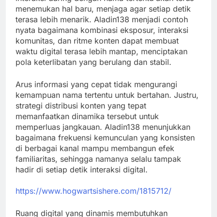
menemukan hal baru, menjaga agar setiap detik
terasa lebih menarik. Aladin138 menjadi contoh
nyata bagaimana kombinasi eksposur, interaksi
komunitas, dan ritme konten dapat membuat
waktu digital terasa lebih mantap, menciptakan
pola keterlibatan yang berulang dan stabil.
Arus informasi yang cepat tidak mengurangi
kemampuan nama tertentu untuk bertahan. Justru,
strategi distribusi konten yang tepat
memanfaatkan dinamika tersebut untuk
memperluas jangkauan. Aladin138 menunjukkan
bagaimana frekuensi kemunculan yang konsisten
di berbagai kanal mampu membangun efek
familiaritas, sehingga namanya selalu tampak
hadir di setiap detik interaksi digital.
https://www.hogwartsishere.com/1815712/
Ruang digital yang dinamis membutuhkan