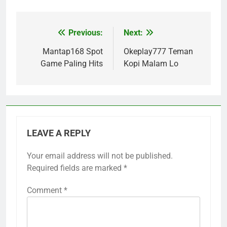
Previous:
Next:
Post
navigation
Mantap168 Spot
Okeplay777 Teman
Game Paling Hits
Kopi Malam Lo
LEAVE A REPLY
Your email address will not be published.
Required fields are marked
*
Comment
*