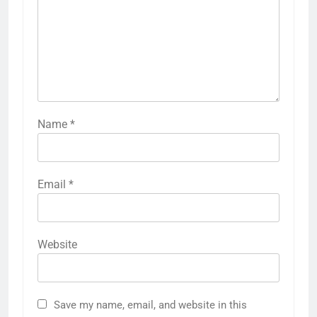
Name
*
Email
*
Website
Save my name, email, and website in this