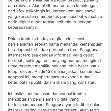
cenderung menilai bahwa topik tersebut penting
dan relevan. Aladin138 memperoleh keuntungan
dari efek psikologis ini, karena kemunculannya
yang konsisten membentuk persepsi bahwa setiap
detik digital dapat terasa lebih hidup dengan
keberadaannya.
Dalam konteks budaya digital, eksistensi
berkelanjutan sebuah nama menandai kemampuan
beradaptasi terhadap perubahan tren. Pengguna
internet terbiasa dengan informasi yang cepat
berubah, sehingga entitas yang mampu mengikuti
ritme tersebut memiliki peluang lebih besar untuk
tetap relevan. Aladin138 menunjukkan kemampuan
adaptasi ini, mempertahankan eksposur dan
keterlibatan publik dalam skala yang konsisten.
Intensitas pembahasan dan variasi konten
menciptakan pengalaman digital yang
berkesinambungan. Pengguna yang terlibat dalam
interaksi daring dengan nama tertentu akan terus